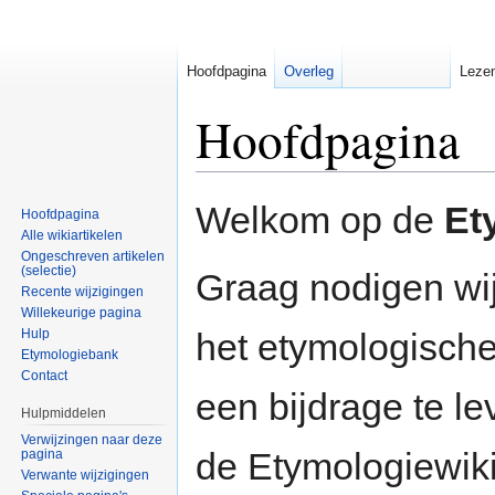
Hoofdpagina
Overleg
Leze
Hoofdpagina
Ga naar:
navigatie
,
zoeken
Welkom op de
Et
Hoofdpagina
Alle wikiartikelen
Ongeschreven artikelen
(selectie)
Graag nodigen wij
Recente wijzigingen
Willekeurige pagina
Hulp
het etymologische
Etymologiebank
Contact
een bijdrage te l
Hulpmiddelen
Verwijzingen naar deze
de Etymologiewiki
pagina
Verwante wijzigingen