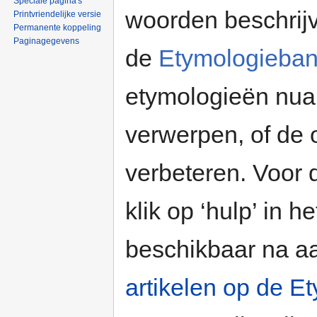
Speciale pagina's
woorden beschrijv
Printvriendelijke versie
Permanente koppeling
Paginagegevens
de
Etymologieba
etymologieën nua
verwerpen, of de
verbeteren. Voor 
klik op ‘hulp’ in 
beschikbaar na a
artikelen op de E