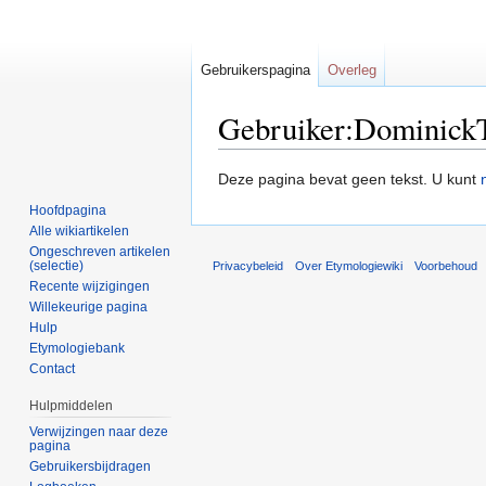
Gebruikerspagina
Overleg
Gebruiker:DominickT
Ga naar:
navigatie
,
zoeken
Deze pagina bevat geen tekst. U kunt
Hoofdpagina
Alle wikiartikelen
Ongeschreven artikelen
(selectie)
Privacybeleid
Over Etymologiewiki
Voorbehoud
Recente wijzigingen
Willekeurige pagina
Hulp
Etymologiebank
Contact
Hulpmiddelen
Verwijzingen naar deze
pagina
Gebruikersbijdragen